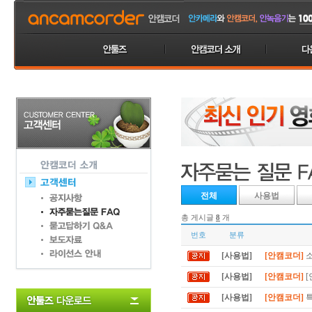
전체
사용법
총 게시글
8
개
번호
분류
[사용법]
[안캠코더]
소
[사용법]
[안캠코더]
[
[사용법]
[안캠코더]
특