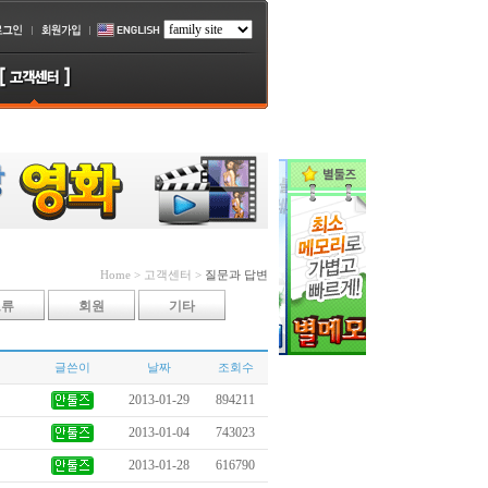
Home > 고객센터 >
질문과 답변
오류
회원
기타
글쓴이
날짜
조회수
2013-01-29
894211
2013-01-04
743023
2013-01-28
616790