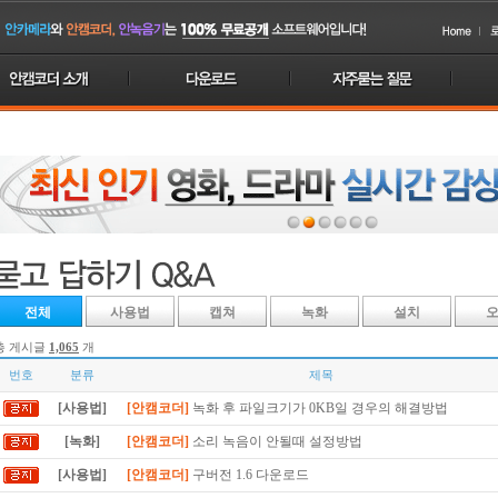
전체
사용법
캡쳐
녹화
설치
총 게시글
1,065
개
번호
분류
제목
[사용법]
[안캠코더]
녹화 후 파일크기가 0KB일 경우의 해결방법
[녹화]
[안캠코더]
소리 녹음이 안될때 설정방법
[사용법]
[안캠코더]
구버전 1.6 다운로드