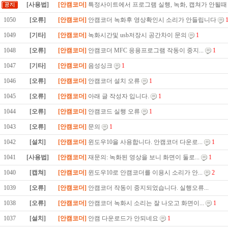
[사용법]
[안캠코더]
특정사이트에서 프로그램 실행, 녹화, 캡쳐가 안될때
1050
[오류]
[안캠코더]
안캠코더 녹화후 영상확인시 소리가 안들립니다
1049
[기타]
[안캠코더]
녹화시간및 usb저장시 공간차이 문의
1
1048
[오류]
[안캠코더]
안캠코더 MFC 응용프로그램 작동이 중지...
1
1047
[기타]
[안캠코더]
음성싱크
1
1046
[오류]
[안캠코더]
안캠코더 설치 오류
1
1045
[오류]
[안캠코더]
아래 글 작성자 입니다.
1
1044
[오류]
[안캠코더]
안캠코드 실행 오류
1
1043
[오류]
[안캠코더]
문의
1
1042
[설치]
[안캠코더]
윈도우10을 사용합니다. 안캠코더 다운로...
1
1041
[사용법]
[안캠코더]
재문의: 녹화된 영상을 보니 화면이 둘로...
1
1040
[캡쳐]
[안캠코더]
윈도우10로 안캠코더를 이용시 소리가 안...
2
1039
[오류]
[안캠코더]
안캠코더 작동이 중지되었습니다. 실행오류...
1038
[오류]
[안캠코더]
안캠코더 녹화시 소리는 잘 나오고 화면이...
1
1037
[설치]
[안캠코더]
안캠 다운로드가 안되네요
1