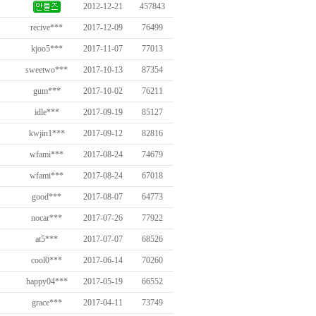
2012-12-21
457843
1
recive***
2017-12-09
76499
kjoo5***
2017-11-07
77013
sweetwo***
2017-10-13
87354
gum***
2017-10-02
76211
idle***
2017-09-19
85127
kwjin1***
2017-09-12
82816
wfami***
2017-08-24
74679
wfami***
2017-08-24
67018
good***
2017-08-07
64773
nocar***
2017-07-26
77922
at5***
2017-07-07
68526
cool0***
2017-06-14
70260
happy04***
2017-05-19
66552
grace***
2017-04-11
73749