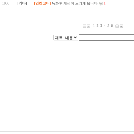
1036
[기타]
[안캠코더]
녹화후 재생이 느리게 됩니다.
1
1
2
3
4
5
6