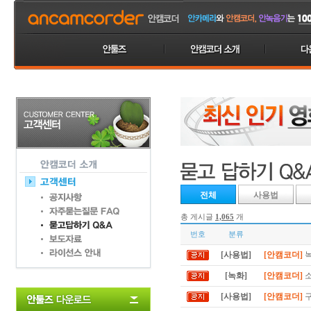
전체
사용법
총 게시글
1,065
개
번호
분류
[사용법]
[안캠코더]
녹
[녹화]
[안캠코더]
소
[사용법]
[안캠코더]
구