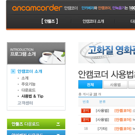
전체
사용법
총 게시글
18
개
번호
분류
[사용법]
[안캠코더]
소
[사용법]
[안캠코더]
녹
18
[기타]
[안캠코더]
녹