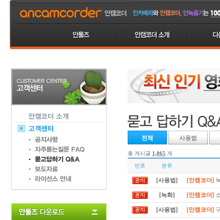
전체
사용법
총 게시글
1,065
개
번호
분류
[사용법]
[안캠코더]
녹
[녹화]
[안캠코더]
소
[사용법]
[안캠코더]
구