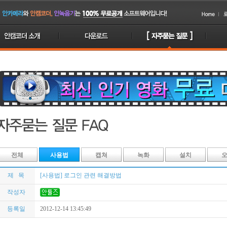
전체
사용법
캡쳐
녹화
설치
제 목
[사용법] 로그인 관련 해결방법
작성자
등록일
2012-12-14 13:45:49