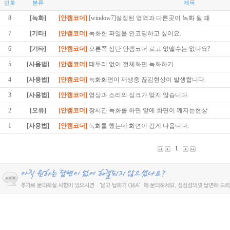
번호
분류
제목
8
[녹화]
[안캠코더]
[window7]설정된 영역과 다른곳이 녹화 될 때
7
[기타]
[안캠코더]
녹화한 파일을 인코딩하고 싶어요.
6
[기타]
[안캠코더]
오른쪽 상단 안캠코더 로고 없앨수는 없나요?
5
[사용법]
[안캠코더]
테두리 없이 전체화면 녹화하기
4
[사용법]
[안캠코더]
녹화화면이 재생중 끊김현상이 발생합니다.
3
[사용법]
[안캠코더]
영상과 소리의 싱크가 맞지 않습니다.
2
[오류]
[안캠코더]
장시간 녹화를 하면 앞에 화면이 깨지는현상
1
[사용법]
[안캠코더]
녹화를 했는데 화면이 검게 나옵니다.
1