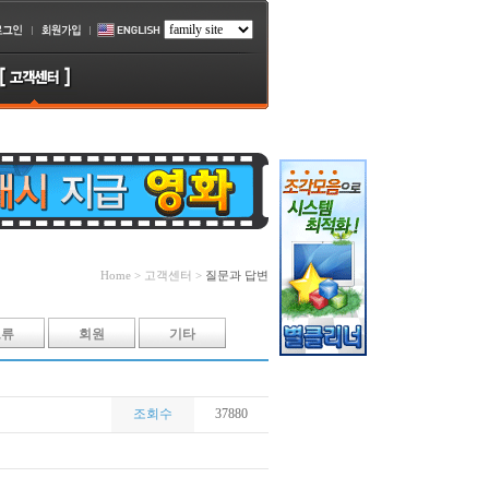
Home > 고객센터 >
질문과 답변
오류
회원
기타
조회수
37880