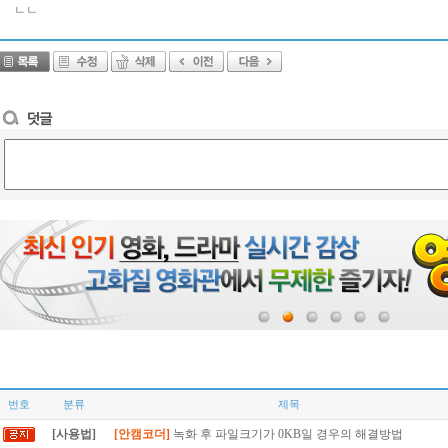
ㄴㄴ
번호
분류
제목
[사용법]
[안캠코더]
녹화 후 파일크기가 0KB일 경우의 해결방법