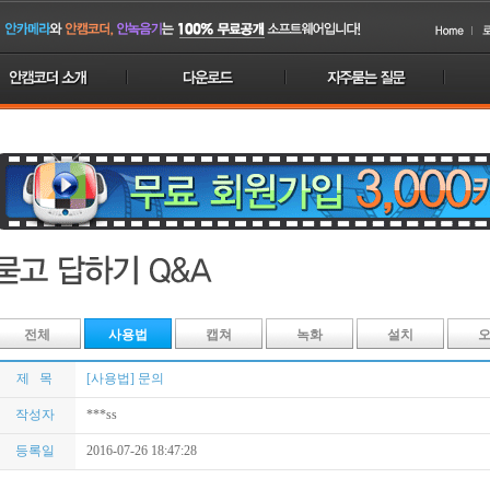
전체
사용법
캡쳐
녹화
설치
제 목
[사용법] 문의
작성자
***ss
등록일
2016-07-26 18:47:28