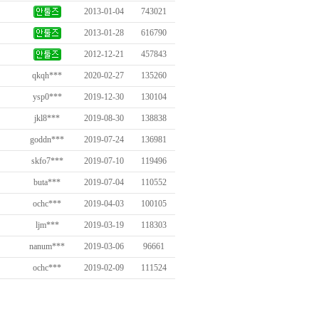
2013-01-04
743021
2013-01-28
616790
2012-12-21
457843
qkqh***
2020-02-27
135260
ysp0***
2019-12-30
130104
jkl8***
2019-08-30
138838
goddn***
2019-07-24
136981
skfo7***
2019-07-10
119496
buta***
2019-07-04
110552
ochc***
2019-04-03
100105
ljm***
2019-03-19
118303
nanum***
2019-03-06
96661
ochc***
2019-02-09
111524