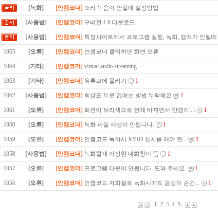
[녹화]
[안캠코더]
소리 녹음이 안될때 설정방법
[사용법]
[안캠코더]
구버전 1.6 다운로드
[사용법]
[안캠코더]
특정사이트에서 프로그램 실행, 녹화, 캡쳐가 안될때
1065
[오류]
[안캠코더]
안캠코더 클릭하면 화면 오류
1064
[기타]
[안캠코더]
virtual audio streaming
1063
[기타]
[안캠코더]
유튜브에 올리기
1
1062
[사용법]
[안캠코더]
회살표 부분 없애는 방법 부탁해요
1
1061
[오류]
[안캠코더]
화면이 보라색으로 전체 바뀌면서 안캠이 ...
1
1060
[오류]
[안캠코더]
녹화 파일 재생이 안됩니다.
1
1059
[오류]
[안캠코더]
안캠코드 녹화시 XVID 설치를 해야 된...
1
1058
[사용법]
[안캠코더]
녹화할때 이상한 대화창이 뜸
1
1057
[오류]
[안캠코더]
프로그램 다운이 안됩니다. 도와 주세요.
1
1056
[오류]
[안캠코더]
안캠코드 저화질로 녹화시에도 음성이 순간...
1
1
2
3
4
5