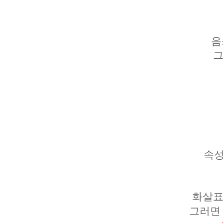
음
그
속성
화살표
그러면 