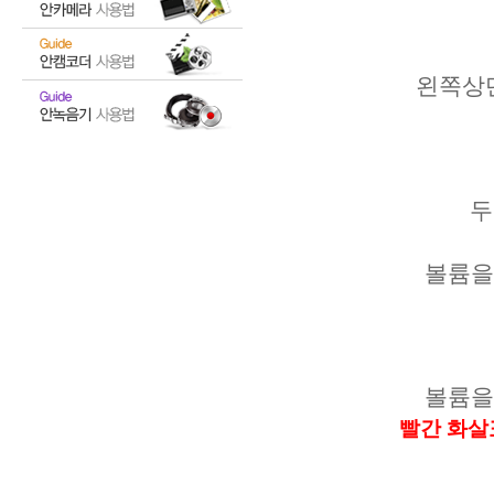
왼쪽상
두
볼륨을
볼륨을
빨간 화살