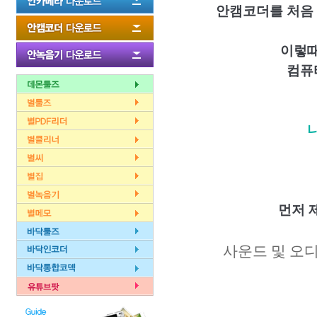
안캠코더를 처음 
이렇때
컴퓨
먼저 
사운드 및 오