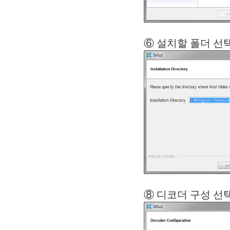
⑥ 설치할
⑧ 디코더